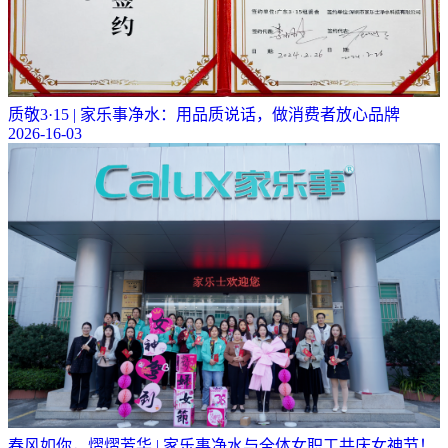
质敬3·15 | 家乐事净水：用品质说话，做消费者放心品牌
2026-16-03
春风如你，熠熠芳华 | 家乐事净水与全体女职工共庆女神节！