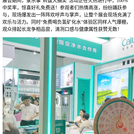
展会期间，家乐事"转盘大抽奖"活动正在火热进行中，100%
中奖率，惊喜好礼免费送！参观者们热情高涨，纷纷踊跃参
与，现场爆发出一阵阵欢呼声与掌声，让整个展会现场充满了
欢乐与活力。同时"免费喝负氢矿化水"体验区同样人气爆棚，
观众排起长龙争相品尝，清冽口感与健康属性获赞无数！