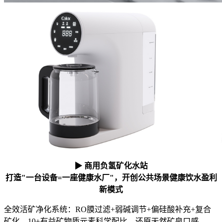
▶ 商用负氢矿化水站
打造"一台设备=一座健康水厂"，开创公共场景健康饮水盈利
新模式
全效活矿净化系统：RO膜过滤+弱碱调节+偏硅酸补充+复合
矿化，10+有益矿物质元素科学配比，还原天然矿泉口感。