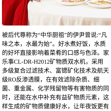
被后代尊称为“中华厨祖”的伊尹曾说:“凡
味之本，水最为始”。好水煮好饭，水质
的好坏直接影响着菜肴的口感与色泽。家
乐事CL-DR-H2012矿物质双水机，采用
多级复合过滤技术、富锶矿化技术及航天
级RO反渗透膜，在有效滤除杂质、细
菌、重金属、化学残留物等有害物质的同
时，还能在水中补充有益矿物质元素，这
样生成的矿物质健康好水，让年夜饭更有