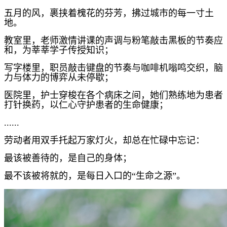
五月的风，裹挟着槐花的芬芳，拂过城市的每一寸土
地。
教室里，老师激情讲课的声调与粉笔敲击黑板的节奏应
和，为莘莘学子传授知识；
写字楼里，职员敲击键盘的节奏与咖啡机嗡鸣交织，脑
力与体力的博弈从未停歇；
医院里，护士穿梭在各个病床之间，她们熟练地为患者
打针换药，以仁心守护患者的生命健康；
......
劳动者用双手托起万家灯火，却总在忙碌中忘记：
最该被善待的，是自己的身体；
最不该被将就的，是每日入口的“生命之源”。