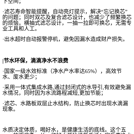
下空间；
·滤芯寿命智能提醒，自动亮灯提示，解决“忘记换芯”
的问题；同时双芯及复合滤芯设计，也减少了频繁换芯
的烦恼，横抽式滤芯设计，一抽一拉即可换芯，无需专
业工具和人工。
·出水超时自动报警停机，避免因漏水造成财产损失。
|节水环保，滴滴净水不浪费
·国家一级水效标准（净水产水率达65%），高效节
水、废水更少；
·采用一体式集成水路,通过封闭式的水导引,有效避免漏
水情况，同时因为水流路程减短,更加节能；
·滤芯、水路板双层止水结构，防止换芯时出现水滴漏
现象。
水质决定体质，喝好水，是健康生活的底线。这个五