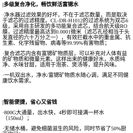
|多级复合净化，畅饮鲜活富锶水
·净水器过滤效果的好坏，不在于滤芯数量，而是取决
于滤芯的过滤精度。CL-DR-H1012的过滤系统为双芯6
级，采用自主研发的多功能复合滤芯，结合航天级RO
膜，过滤精度最高达到0.0001微米（滤芯孔径相当于头
发直径的六十万分之一），有效拦截水中的重金属、抗
生素、化学残留物、病毒等99.99%有害物质；
·复合滤芯内含有富锶矿物质层，可以补充对人体有益
的矿物质和微量元素。这样出来的健康好水，水质纯
净、水味甘甜，适用于泡茶、煲汤等，提升风味。
·一机双出水，净水/富锶矿物质水随心调，满足不同健
康饮水需求。
|智能便捷，省心又省钱
·800G大通量，出水快，4秒即可接满一杯水
（150ml）；
·无储水桶，避免细菌滋生的风险，同时节省了50%厨