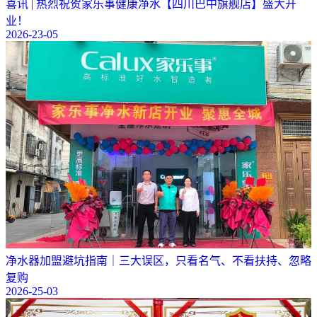
喜讯 | 热烈祝贺家乐事健康净水【四川巴中旗舰店】盛大开
业！
2026-23-05
净水器加盟避坑指南｜三大误区，只看名气、不看扶持、忽略
复购
2026-25-03