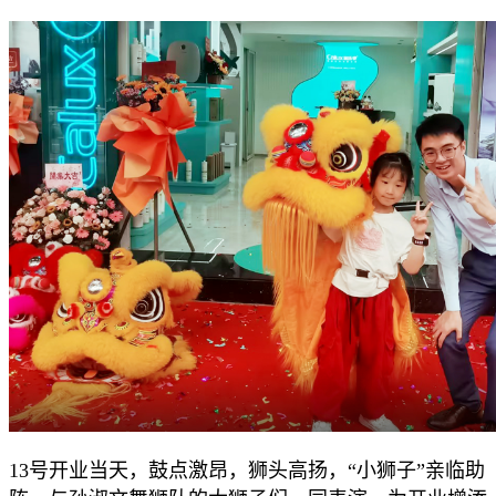
13号开业当天，鼓点激昂，狮头高扬，“小狮子”亲临助