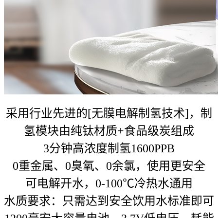
采用行业先进的[无膜电解制氢技术]，制
氢模块由纯钛材质+食品级炭组成
3分钟高浓度制氢1600PPB
0重金属、0臭氧、0余氯，使用更安全
可电解开水，0-100℃冷热水通用
水质要求：只需达到安全饮用水标准即可