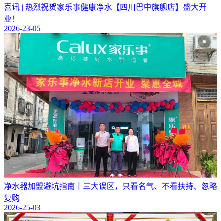
喜讯 | 热烈祝贺家乐事健康净水【四川巴中旗舰店】盛大开
业！
2026-23-05
净水器加盟避坑指南｜三大误区，只看名气、不看扶持、忽略
复购
2026-25-03