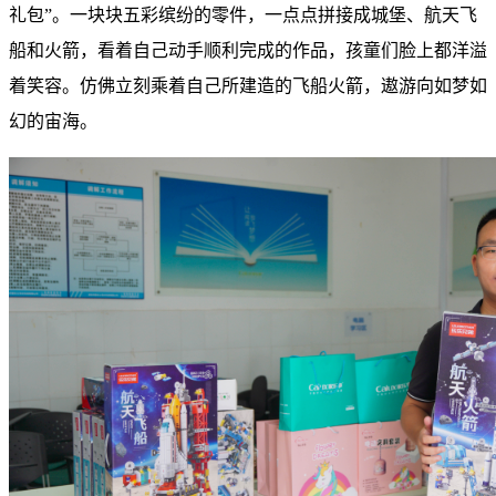
礼包”。一块块五彩缤纷的零件，一点点拼接成城堡、航天飞
船和火箭，看着自己动手顺利完成的作品，孩童们脸上都洋溢
着笑容。仿佛立刻乘着自己所建造的飞船火箭，遨游向如梦如
幻的宙海。